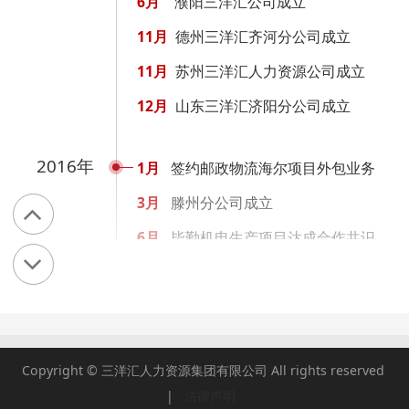
6月
濮阳三洋汇公司成立‍‍
11月
德州三洋汇齐河分公司成立
11月
苏州三洋汇人力资源公司成立‍‍
12月
山东三洋汇济阳分公司成立
2016年
1月
签约邮政物流海尔项目外包业务
3月
滕州分公司成立
6月
毕勤机电生产项目达成合作共识
7月
毕勤机电检验检测包装外包工作顺
利开展
山东电力某公司达成外包、派遣业务
共识
Copyright © 三洋汇人力资源集团有限公司 All rights reserved
8月
三洋汇集团公司成立
|
法律声明