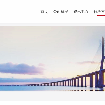
首页
公司概况
资讯中心
解决方