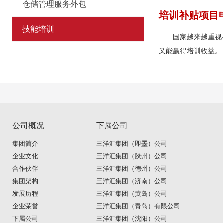
仓储管理服务外包
培训补贴项目
技能培训
国家越来越重视在
又能赢得培训收益。
公司概况
下属公司
集团简介
三洋汇集团（即墨）公司
企业文化
三洋汇集团（胶州）公司
合作伙伴
三洋汇集团（德州）公司
集团架构
三洋汇集团（济南）公司
发展历程
三洋汇集团（黄岛）公司
企业荣誉
三洋汇集团（青岛）有限公司
下属公司
三洋汇集团（沈阳）公司