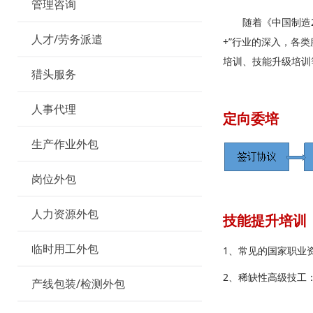
管理咨询
随着《中国制造20
人才/劳务派遣
+”行业的深入，各
培训、技能升级培训
猎头服务
人事代理
定向委培
生产作业外包
岗位外包
人力资源外包
技能提升培训
临时用工外包
1、常见的国家职业资
2、稀缺性高级技工
产线包装/检测外包