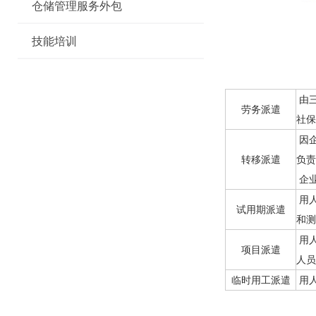
仓储管理服务外包
技能培训
由三
劳务派遣
社保
因企
转移派遣
负责
企
用人
试用期派遣
和测
用人
项目派遣
人员
临时用工派遣
用人